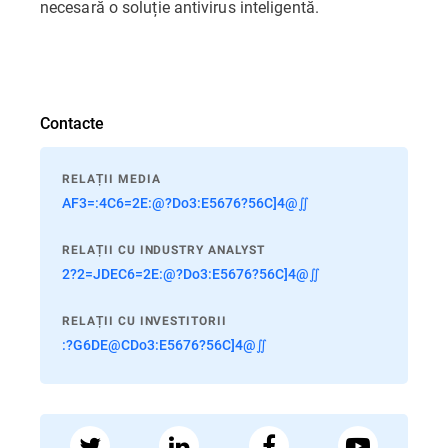
necesară o soluție antivirus inteligentă.
Contacte
RELAȚII MEDIA
AF3=:4C6=2E:@?Do3:E5676?56C]4@∬
RELAȚII CU INDUSTRY ANALYST
2?2=JDEC6=2E:@?Do3:E5676?56C]4@∬
RELAȚII CU INVESTITORII
:?G6DE@CDo3:E5676?56C]4@∬