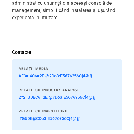
administrat cu ușurință din aceeași consolă de
management, simplificând instalarea și ușurând
experiența în utilizare.
Contacte
RELAȚII MEDIA
AF3=:4C6=2E:@?Do3:E5676?56C]4@∬
RELAȚII CU INDUSTRY ANALYST
2?2=JDEC6=2E:@?Do3:E5676?56C]4@∬
RELAȚII CU INVESTITORII
:?G6DE@CDo3:E5676?56C]4@∬