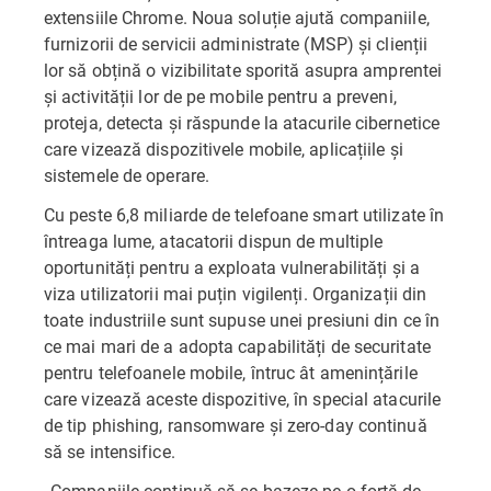
extensiile Chrome. Noua soluție ajută companiile,
furnizorii de servicii administrate (MSP) și clienții
lor să obțină o vizibilitate sporită asupra amprentei
și activității lor de pe mobile pentru a preveni,
proteja, detecta și răspunde la atacurile cibernetice
care vizează dispozitivele mobile, aplicațiile și
sistemele de operare.
Cu peste 6,8 miliarde de telefoane smart utilizate în
întreaga lume, atacatorii dispun de multiple
oportunități pentru a exploata vulnerabilități și a
viza utilizatorii mai puțin vigilenți. Organizații din
toate industriile sunt supuse unei presiuni din ce în
ce mai mari de a adopta capabilități de securitate
pentru telefoanele mobile, întruc ât amenințările
care vizează aceste dispozitive, în special atacurile
de tip phishing, ransomware și zero-day continuă
să se intensifice.
„Companiile continuă să se bazeze pe o forță de