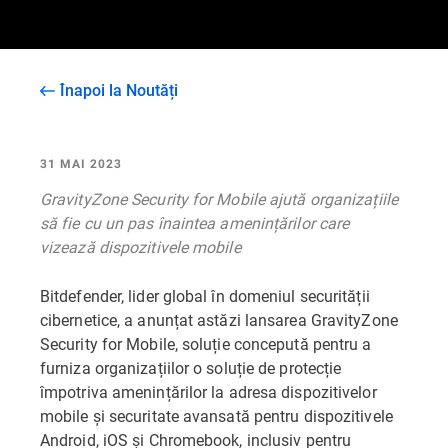
Înapoi la Noutăți
31 MAI 2023
GravityZone Security for Mobile ajută organizațiile
să fie cu un pas înaintea amenințărilor care
vizează dispozitivele mobile
Bitdefender, lider global în domeniul securității
cibernetice, a anunțat astăzi lansarea GravityZone
Security for Mobile, soluție concepută pentru a
furniza organizațiilor o soluție de protecție
împotriva amenințărilor la adresa dispozitivelor
mobile și securitate avansată pentru dispozitivele
Android, iOS și Chromebook, inclusiv pentru