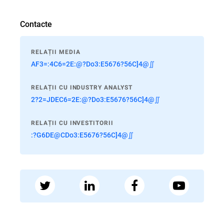
Contacte
RELAȚII MEDIA
AF3=:4C6=2E:@?Do3:E5676?56C]4@∬
RELAȚII CU INDUSTRY ANALYST
2?2=JDEC6=2E:@?Do3:E5676?56C]4@∬
RELAȚII CU INVESTITORII
:?G6DE@CDo3:E5676?56C]4@∬