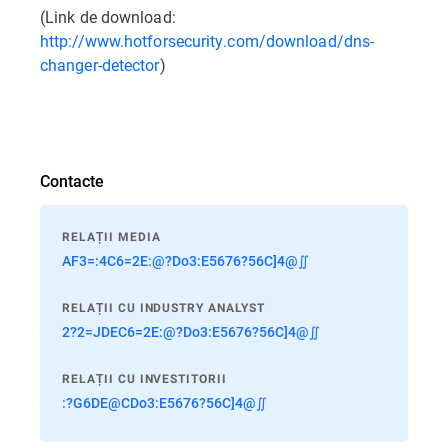
(Link de download:
http://www.hotforsecurity.com/download/dns-
changer-detector
)
Contacte
RELAȚII MEDIA
AF3=:4C6=2E:@?Do3:E5676?56C]4@∬
RELAȚII CU INDUSTRY ANALYST
2?2=JDEC6=2E:@?Do3:E5676?56C]4@∬
RELAȚII CU INVESTITORII
:?G6DE@CDo3:E5676?56C]4@∬