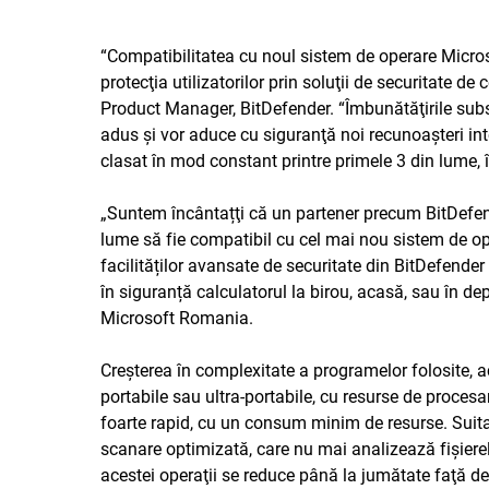
“Compatibilitatea cu noul sistem de operare Micro
protecţia utilizatorilor prin soluţii de securitate d
Product Manager, BitDefender. “Îmbunătăţirile sub
adus şi vor aduce cu siguranţă noi recunoaşteri inte
clasat în mod constant printre primele 3 din lume, î
„Suntem încântațţi că un partener precum BitDefend
lume să fie compatibil cu cel mai nou sistem de o
facilităților avansate de securitate din BitDefende
în siguranță calculatorul la birou, acasă, sau în 
Microsoft Romania.
Creşterea în complexitate a programelor folosite, a
portabile sau ultra-portabile, cu resurse de proce
foarte rapid, cu un consum minim de resurse. Suit
scanare optimizată, care nu mai analizează fişierel
acestei operaţii se reduce până la jumătate faţă de v