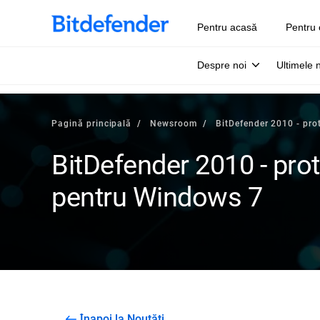
Pentru acasă
Pentru 
Despre noi
Ultimele 
Pagină principală
Newsroom
BitDefender 2010 - pro
BitDefender 2010 - prot
pentru Windows 7
Înapoi la Noutăți