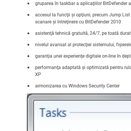
gruparea în taskbar a aplicaţiilor BitDefender a
accesul la funcţii şi opţiuni, precum Jump List 
scanare şi întreţinere cu BitDefender 2010
asistenţă tehnică gratuită, 24/7, pe toată durata
nivelul avansat al protecţiei sistemului, fişierel
garanţia unei experienţe digitale on-line în dep
performanţa adaptată şi optimizată pentru ru
XP
armonizarea cu Windows Security Center