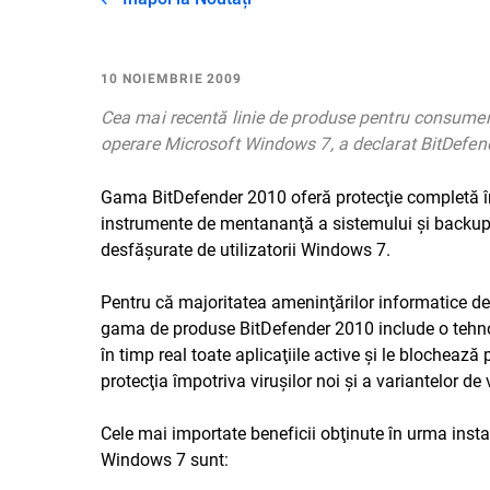
10 NOIEMBRIE 2009
Cea mai recentă linie de produse pentru consumer,
operare Microsoft Windows 7, a declarat BitDefend
Gama BitDefender 2010 oferă protecţie completă împ
instrumente de mentananţă a sistemului şi backup de
desfăşurate de utilizatorii Windows 7.
Pentru că majoritatea ameninţărilor informatice de a
gama de produse BitDefender 2010 include o tehnol
în timp real toate aplicaţiile active şi le blochea
protecţia împotriva viruşilor noi şi a variantelor de v
Cele mai importate beneficii obţinute în urma instal
Windows 7 sunt: