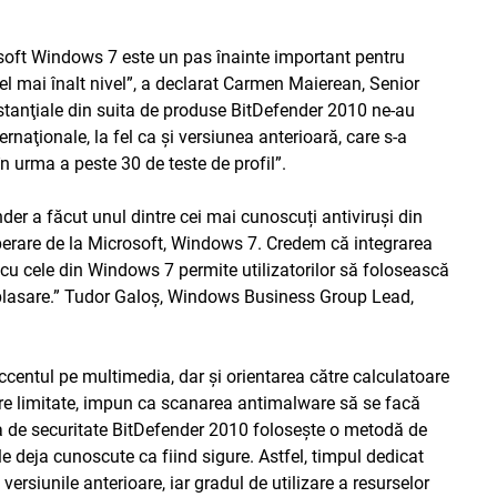
soft Windows 7 este un pas înainte important pentru
e cel mai înalt nivel”, a declarat Carmen Maierean, Senior
stanţiale din suita de produse BitDefender 2010 ne-au
rnaţionale, la fel ca şi versiunea anterioară, care s-a
n urma a peste 30 de teste de profil”.
er a făcut unul dintre cei mai cunoscuți antiviruși din
perare de la Microsoft, Windows 7. Credem că integrarea
r cu cele din Windows 7 permite utilizatorilor să folosească
deplasare.” Tudor Galoș, Windows Business Group Lead,
ccentul pe multimedia, dar şi orientarea către calculatoare
sare limitate, impun ca scanarea antimalware să se facă
a de securitate BitDefender 2010 foloseşte o metodă de
e deja cunoscute ca fiind sigure. Astfel, timpul dedicat
ersiunile anterioare, iar gradul de utilizare a resurselor