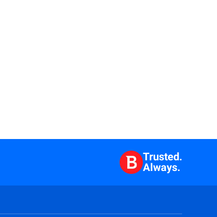
Trusted.
Always.