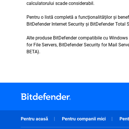
calculatorului scade considerabil.
Pentru o listă completă a funcţionalităţilor şi ben
BitDefender Internet Security şi BitDefender Total 
Alte produse BitDefender compatibile cu Windows 7 
for File Servers, BitDefender Security for Mail Ser
BETA).
Pentru acasă
Pentru companii mici
Pent