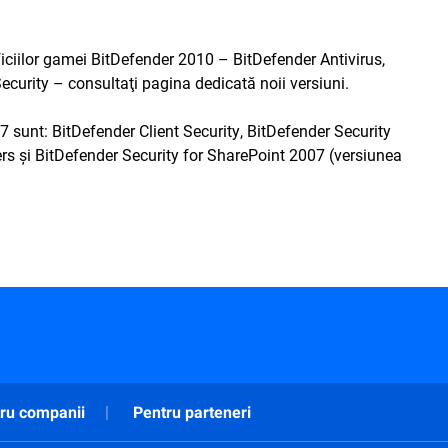
eficiilor gamei BitDefender 2010 – BitDefender Antivirus,
Security – consultaţi
pagina dedicată
noii versiuni.
sunt: BitDefender Client Security, BitDefender Security
vers şi BitDefender Security for SharePoint 2007 (versiunea
ru companii
Pentru parteneri