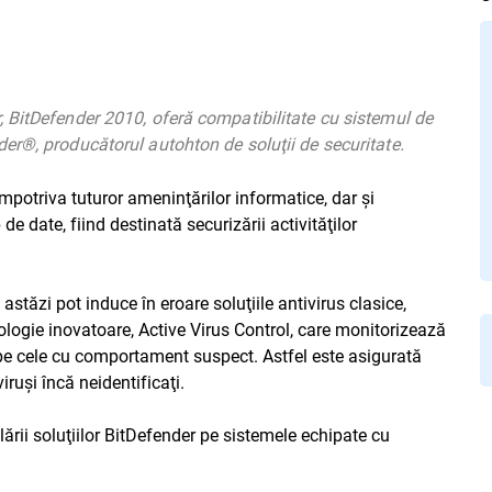
 BitDefender 2010, oferă compatibilitate cu sistemul de
er®, producătorul autohton de soluţii de securitate.
otriva tuturor ameninţărilor informatice, dar şi
 date, fiind destinată securizării activităţilor
stăzi pot induce în eroare soluţiile antivirus clasice,
ogie inovatoare, Active Virus Control, care monitorizează
ză pe cele cu comportament suspect. Astfel este asigurată
iruşi încă neidentificaţi.
ării soluţiilor BitDefender pe sistemele echipate cu