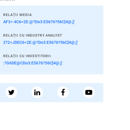
RELAȚII MEDIA
AF3=:4C6=2E:@?Do3:E5676?56C]4@∬
RELAȚII CU INDUSTRY ANALYST
2?2=JDEC6=2E:@?Do3:E5676?56C]4@∬
RELAȚII CU INVESTITORII
:?G6DE@CDo3:E5676?56C]4@∬