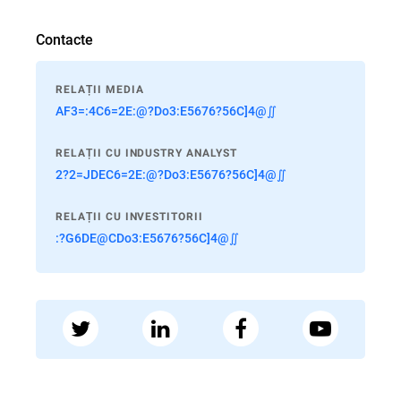
Contacte
RELAȚII MEDIA
AF3=:4C6=2E:@?Do3:E5676?56C]4@∬
RELAȚII CU INDUSTRY ANALYST
2?2=JDEC6=2E:@?Do3:E5676?56C]4@∬
RELAȚII CU INVESTITORII
:?G6DE@CDo3:E5676?56C]4@∬