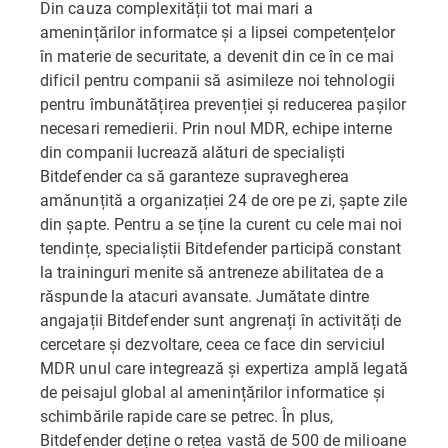
Din cauza complexității tot mai mari a
amenințărilor informatce și a lipsei competențelor
în materie de securitate, a devenit din ce în ce mai
dificil pentru companii să asimileze noi tehnologii
pentru îmbunătățirea prevenției și reducerea pașilor
necesari remedierii. Prin noul MDR, echipe interne
din companii lucrează alături de specialiști
Bitdefender ca să garanteze supravegherea
amănunțită a organizației 24 de ore pe zi, șapte zile
din șapte. Pentru a se ține la curent cu cele mai noi
tendințe, specialiștii Bitdefender participă constant
la traininguri menite să antreneze abilitatea de a
răspunde la atacuri avansate. Jumătate dintre
angajații Bitdefender sunt angrenați în activități de
cercetare și dezvoltare, ceea ce face din serviciul
MDR unul care integrează și expertiza amplă legată
de peisajul global al amenințărilor informatice și
schimbările rapide care se petrec. În plus,
Bitdefender deține o rețea vastă de 500 de milioane