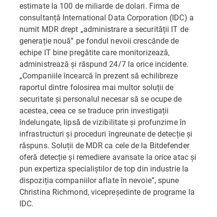
estimate la 100 de miliarde de dolari. Firma de
consultanță International Data Corporation (IDC) a
numit MDR drept „administrare a securității IT de
generație nouă” pe fondul nevoii crescânde de
echipe IT bine pregătite care monitorizează,
administrează și răspund 24/7 la orice incidente.
„Companiile încearcă în prezent să echilibreze
raportul dintre folosirea mai multor soluții de
securitate și personalul necesar să se ocupe de
acestea, ceea ce se traduce prin investigații
îndelungate, lipsă de vizibilitate și profunzime în
infrastructuri și proceduri îngreunate de detecție și
răspuns. Soluții de MDR ca cele de la Bitdefender
oferă detecție și remediere avansate la orice atac și
pun expertiza specialiștilor de top din industrie la
dispoziția companiilor aflate în nevoie”, spune
Christina Richmond, vicepreședinte de programe la
IDC.