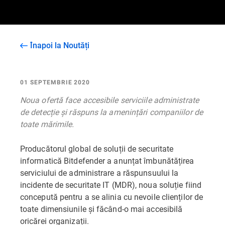
Înapoi la Noutăți
01 SEPTEMBRIE 2020
Noua ofertă face accesibile serviciile administrate
de detecție și răspuns la amenințări companiilor de
toate mărimile.
Producătorul global de soluții de securitate
informatică Bitdefender a anunțat îmbunătățirea
serviciului de administrare a răspunsuului la
incidente de securitate IT (MDR), noua soluție fiind
concepută pentru a se alinia cu nevoile clienților de
toate dimensiunile și făcând-o mai accesibilă
oricărei organizații.