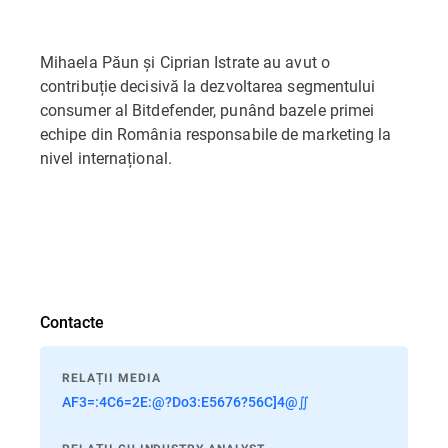
Mihaela Păun și Ciprian Istrate au avut o
contribuție decisivă la dezvoltarea segmentului
consumer al Bitdefender, punând bazele primei
echipe din România responsabile de marketing la
nivel internațional.
Contacte
RELAȚII MEDIA
AF3=:4C6=2E:@?Do3:E5676?56C]4@∬