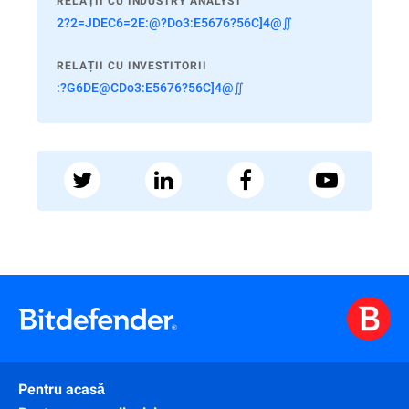
RELAȚII CU INDUSTRY ANALYST
2?2=JDEC6=2E:@?Do3:E5676?56C]4@∬
RELAȚII CU INVESTITORII
:?G6DE@CDo3:E5676?56C]4@∬
Pentru acasă