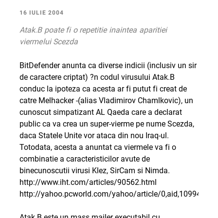
16 IULIE 2004
Atak.B poate fi o repetitie inaintea aparitiei
viermelui Scezda
BitDefender anunta ca diverse indicii (inclusiv un sir
de caractere criptat) ?n codul virusului Atak.B
conduc la ipoteza ca acesta ar fi putut fi creat de
catre Melhacker -(alias Vladimirov Chamlkovic), un
cunoscut simpatizant AL Qaeda care a declarat
public ca va crea un super-vierme pe nume Scezda,
daca Statele Unite vor ataca din nou Iraq-ul.
Totodata, acesta a anuntat ca viermele va fi o
combinatie a caracteristicilor avute de
binecunoscutii virusi Klez, SirCam si Nimda.
http://www.iht.com/articles/90562.html
http://yahoo.pcworld.com/yahoo/article/0,aid,109947,00
Atak.B este un mass mailer executabil cu