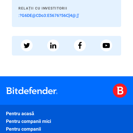
RELAȚII CU INVESTITORII
:?G6DE@CDo3:E5676?56C]4@∬
Pentru acasă
Pentru companii mici
Pentru companii