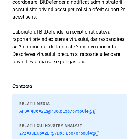
coordonare. BitDefender a notificat administratorii
acestui site privind acest pericol si a oferit suport ?n
acest sens.
Laboratorul BitDefender a receptionat cateva
raportari privind existenta virusului, dar raspandirea
sa ?n momentul de fata este ?nca necunoscuta.
Descrierea virusului, precum si rapoarte ulterioare
privind evolutia sa se pot gasi aici.
Contacte
RELAȚII MEDIA
AF3=:4C6=2E:@?Do3:E5676?56C]4@∬
RELAȚII CU INDUSTRY ANALYST
2?2=JDEC6=2E:@?Do3:E5676?56C]4@∬