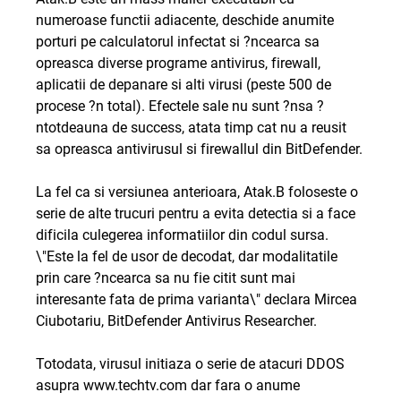
numeroase functii adiacente, deschide anumite
porturi pe calculatorul infectat si ?ncearca sa
opreasca diverse programe antivirus, firewall,
aplicatii de depanare si alti virusi (peste 500 de
procese ?n total). Efectele sale nu sunt ?nsa ?
ntotdeauna de success, atata timp cat nu a reusit
sa opreasca antivirusul si firewallul din BitDefender.
La fel ca si versiunea anterioara, Atak.B foloseste o
serie de alte trucuri pentru a evita detectia si a face
dificila culegerea informatiilor din codul sursa.
\"Este la fel de usor de decodat, dar modalitatile
prin care ?ncearca sa nu fie citit sunt mai
interesante fata de prima varianta\" declara Mircea
Ciubotariu, BitDefender Antivirus Researcher.
Totodata, virusul initiaza o serie de atacuri DDOS
asupra www.techtv.com dar fara o anume