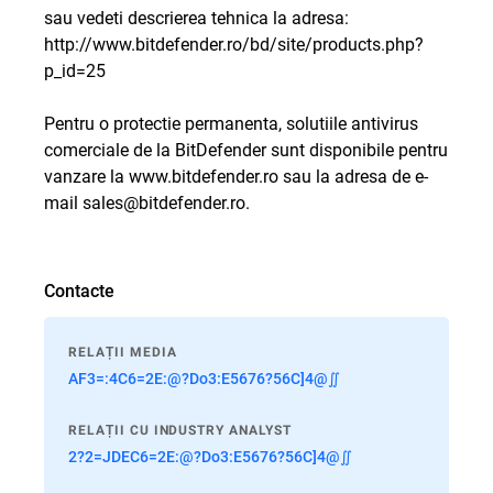
sau vedeti descrierea tehnica la adresa:
http://www.bitdefender.ro/bd/site/products.php?
p_id=25
Pentru o protectie permanenta, solutiile antivirus
comerciale de la BitDefender sunt disponibile pentru
vanzare la
www.bitdefender.ro
sau la adresa de e-
mail
sales@bitdefender.ro
.
Contacte
RELAȚII MEDIA
AF3=:4C6=2E:@?Do3:E5676?56C]4@∬
RELAȚII CU INDUSTRY ANALYST
2?2=JDEC6=2E:@?Do3:E5676?56C]4@∬