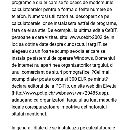
programele dialer care se folosesc de modemurile
calculatoarelor pentru a forma diferite numere de
telefon. Numerosi utilizatori au descoperit ca pe
calculatoarele lor se instalasera astfel de programe,
fara ca ei sa stie. De exemplu, la ultima editie CeBIT,
persoanele care vizitau situl www.cebit-2002.de, in
loc sa obtina date despre cunoscutul targ IT, se
alegeau cu un foarte scump sex-dialer care se
instala pe sistemul de operare Windows. Domeniul
de Internet nu apartinea organizatorilor targului, ci
unui comerciant de situri pornografice. ?Cel mai
scump dialer poate costa si 300 EUR pe minut?
declara editorul de la PC-Tip, un site web din Elvetia
(
http://www.pctip.ch/webnews/wn/20485.asp
),
adaugand ca organizatorii targului au luat masurile
legale corespunzatoare impotriva detinatorului
sitului mentionat.
In general, dialerele se instaleaza pe calculatoarele