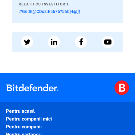
RELAȚII CU INVESTITORII
:?G6DE@CDo3:E5676?56C]4@∬
Pentru acasă
Pentru companii mici
Pentru companii
Pentru parteneri