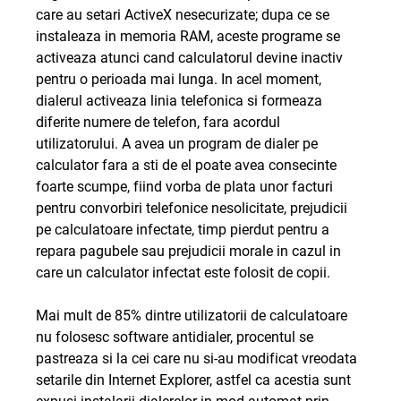
care au setari ActiveX nesecurizate; dupa ce se
instaleaza in memoria RAM, aceste programe se
activeaza atunci cand calculatorul devine inactiv
pentru o perioada mai lunga. In acel moment,
dialerul activeaza linia telefonica si formeaza
diferite numere de telefon, fara acordul
utilizatorului. A avea un program de dialer pe
calculator fara a sti de el poate avea consecinte
foarte scumpe, fiind vorba de plata unor facturi
pentru convorbiri telefonice nesolicitate, prejudicii
pe calculatoare infectate, timp pierdut pentru a
repara pagubele sau prejudicii morale in cazul in
care un calculator infectat este folosit de copii.
Mai mult de 85% dintre utilizatorii de calculatoare
nu folosesc software antidialer, procentul se
pastreaza si la cei care nu si-au modificat vreodata
setarile din Internet Explorer, astfel ca acestia sunt
expusi instalarii dialerelor in mod automat prin