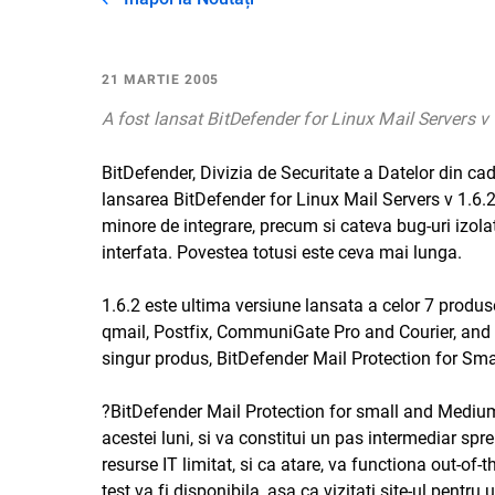
21 MARTIE 2005
A fost lansat BitDefender for Linux Mail Servers v 
BitDefender, Divizia de Securitate a Datelor din 
lansarea BitDefender for Linux Mail Servers v 1.6.
minore de integrare, precum si cateva bug-uri izol
interfata. Povestea totusi este ceva mai lunga.
1.6.2 este ultima versiune lansata a celor 7 produ
qmail, Postfix, CommuniGate Pro and Courier, and
singur produs, BitDefender Mail Protection for S
?BitDefender Mail Protection for small and Medium 
acestei luni, si va constitui un pas intermediar sp
resurse IT limitat, si ca atare, va functiona out-of-
test va fi disponibila, asa ca vizitati site-ul pentr