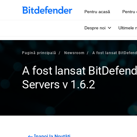
Pentru acasă
Pentru 
Despre noi
Ultimele 
Pagină principală
Newsroom
A fost lansat BitDefend
A fost lansat BitDefend
Servers v 1.6.2
Înapoi la Noutăți