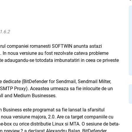
1.6.2
cadrul companiei romanesti SOFTWIN anunta astazi
2. In noua versiune au fost rezolvate cateva probleme
ate adaugandu-se totodata imbunatatiri in ceea ce priveste
se dedicate (BitDefender for Sendmail, Sendmail Milter,
 SMTP Proxy). Aceastea urmeaza sa fie inlocuite de un
mall and Medium Businesses.
Business este programat sa fie lansat la sfarsitul
re noua versiune majora, 2.0. Are ca target companiile cu
the-box cu orice distributie Linux si MTA. O sesiune de beta-
u un preview.? a declarat Alexandru Balan, BitDefender