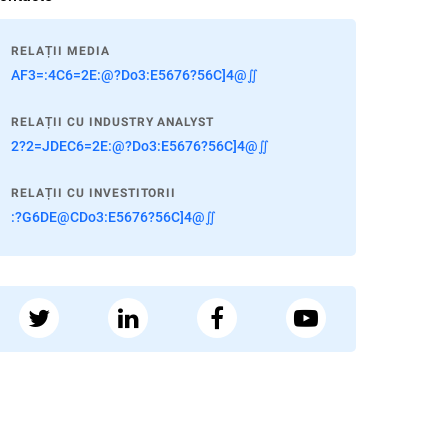
RELAȚII MEDIA
AF3=:4C6=2E:@?Do3:E5676?56C]4@∬
RELAȚII CU INDUSTRY ANALYST
2?2=JDEC6=2E:@?Do3:E5676?56C]4@∬
RELAȚII CU INVESTITORII
:?G6DE@CDo3:E5676?56C]4@∬