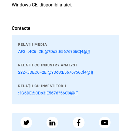
Windows CE, disponibila
aici
.
Contacte
RELAȚII MEDIA
AF3=:4C6=2E:@?Do3:E5676?56C]4@∬
RELAȚII CU INDUSTRY ANALYST
2?2=JDEC6=2E:@?Do3:E5676?56C]4@∬
RELAȚII CU INVESTITORII
:?G6DE@CDo3:E5676?56C]4@∬