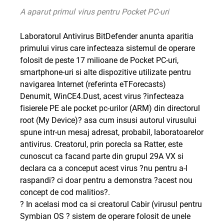
A aparut primul virus pentru Pocket PC-uri
Laboratorul Antivirus BitDefender anunta aparitia
primului virus care infecteaza sistemul de operare
folosit de peste 17 milioane de Pocket PC-uri,
smartphone-uri si alte dispozitive utilizate pentru
navigarea Internet (referinta eTForecasts)
Denumit, WinCE4.Dust, acest virus ?infecteaza
fisierele PE ale pocket pc-urilor (ARM) din directorul
root (My Device)? asa cum insusi autorul virusului
spune intr-un mesaj adresat, probabil, laboratoarelor
antivirus. Creatorul, prin porecla sa Ratter, este
cunoscut ca facand parte din grupul 29A VX si
declara ca a conceput acest virus ?nu pentru a-l
raspandi? ci doar pentru a demonstra ?acest nou
concept de cod malitios?.
? In acelasi mod ca si creatorul Cabir (virusul pentru
Symbian OS ? sistem de operare folosit de unele