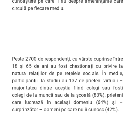
cunoaştere pe care îl au despre ameninţările care
circulă pe fiecare mediu.
Peste 2700 de respondenţi, cu vârste cuprinse între
18 şi 65 de ani au fost chestionaţi cu privire la
natura relaţiilor de pe reţelele sociale. În medie,
participanţii la studiu au 137 de prieteni virtuali –
majoritatea dintre aceştia fiind colegi sau foşti
colegi de la muncă sau de la şcoală (83%), prieteni
care lucrează în acelaşi domeniu (64%) şi –
surprinzător – oameni pe care nu îi cunosc (42%).