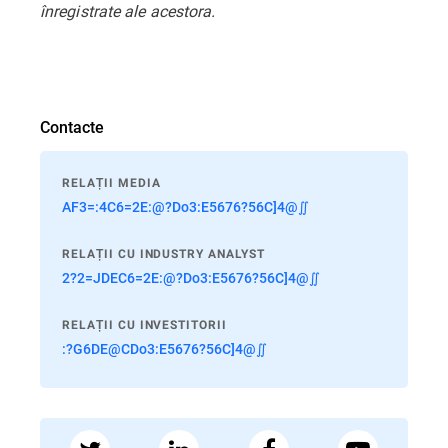
înregistrate ale acestora.
Contacte
RELAȚII MEDIA
AF3=:4C6=2E:@?Do3:E5676?56C]4@∬
RELAȚII CU INDUSTRY ANALYST
2?2=JDEC6=2E:@?Do3:E5676?56C]4@∬
RELAȚII CU INVESTITORII
:?G6DE@CDo3:E5676?56C]4@∬