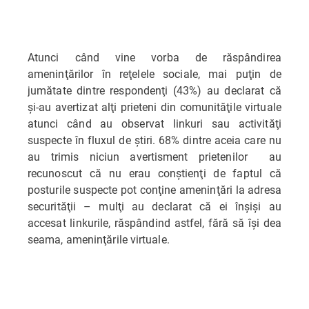
Atunci când vine vorba de răspândirea
ameninţărilor în reţelele sociale, mai puţin de
jumătate dintre respondenţi (43%) au declarat că
şi-au avertizat alţi prieteni din comunităţile virtuale
atunci când au observat linkuri sau activităţi
suspecte în fluxul de ştiri. 68% dintre aceia care nu
au trimis niciun avertisment prietenilor au
recunoscut că nu erau conştienţi de faptul că
posturile suspecte pot conţine ameninţări la adresa
securităţii – mulţi au declarat că ei înşişi au
accesat linkurile, răspândind astfel, fără să îşi dea
seama, ameninţările virtuale.