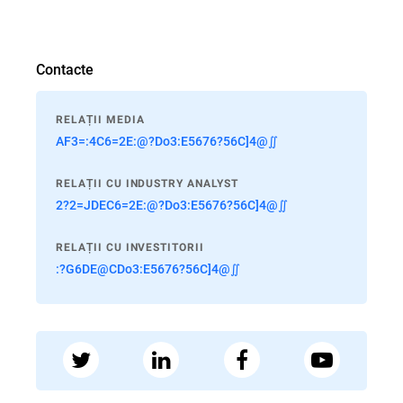
Contacte
RELAȚII MEDIA
AF3=:4C6=2E:@?Do3:E5676?56C]4@∬
RELAȚII CU INDUSTRY ANALYST
2?2=JDEC6=2E:@?Do3:E5676?56C]4@∬
RELAȚII CU INVESTITORII
:?G6DE@CDo3:E5676?56C]4@∬