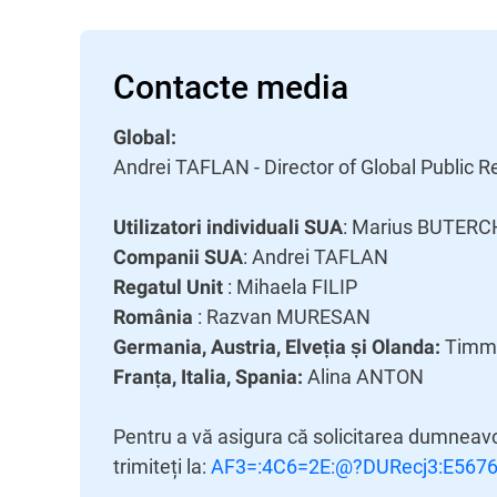
Contacte media
Global:
Andrei TAFLAN - Director of Global Public R
: Marius BUTERC
Utilizatori individuali SUA
: Andrei TAFLAN
Companii SUA
: Mihaela FILIP
Regatul Unit
: Razvan MURESAN
România
Timm
Germania, Austria, Elveția și Olanda:
Alina ANTON
Franța, Italia, Spania:
Pentru a vă asigura că solicitarea dumneav
trimiteți la:
AF3=:4C6=2E:@?DURecj3:E567