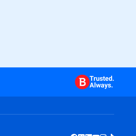
Trusted.
Always.