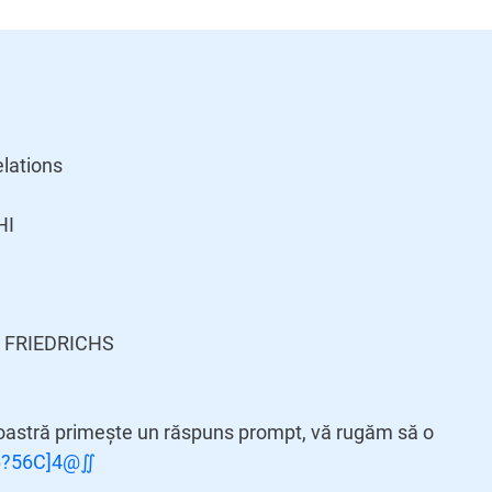
elations
HI
 FRIEDRICHS
oastră primește un răspuns prompt, vă rugăm să o
6?56C]4@∬