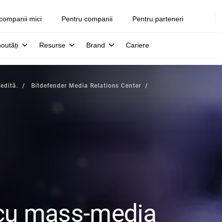
companii mici
Pentru companii
Pentru parteneri
noutăți
Resurse
Brand
Cariere
edită.
Bitdefender Media Relations Center
i cu mass-media