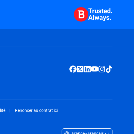
Trusted.
Always.
ité
Renoncer au contrat ici
France - Français