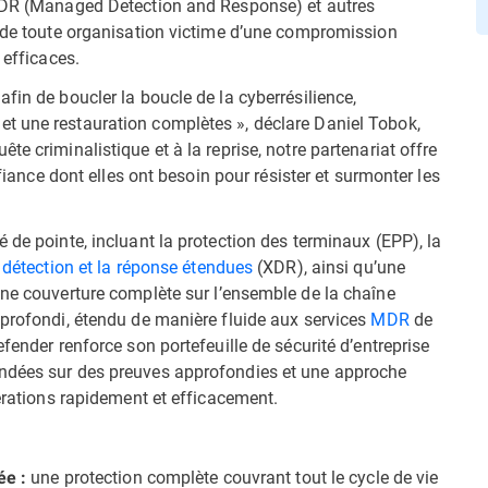
 MDR (Managed Detection and Response) et autres
n de toute organisation victime d’une compromission
 efficaces.
fin de boucler la boucle de la cyberrésilience,
t une restauration complètes », déclare Daniel Tobok,
e criminalistique et à la reprise, notre partenariat offre
nfiance dont elles ont besoin pour résister et surmonter les
 de pointe, incluant la protection des terminaux (EPP), la
 détection et la réponse étendues
(XDR), ainsi qu’une
une couverture complète sur l’ensemble de la chaîne
pprofondi, étendu de manière fluide aux services
MDR
de
fender renforce son portefeuille de sécurité d’entreprise
ondées sur des preuves approfondies et une approche
pérations rapidement et efficacement.
une protection complète couvrant tout le cycle de vie
ée :