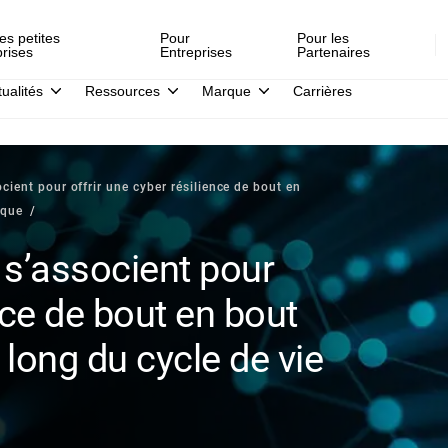
es petites
Pour
Pour les
prises
Entreprises
Partenaires
tualités
Ressources
Marque
Carrières
ient pour offrir une cyber résilience de bout en
aque
 s’associent pour
ence de bout en bout
 long du cycle de vie