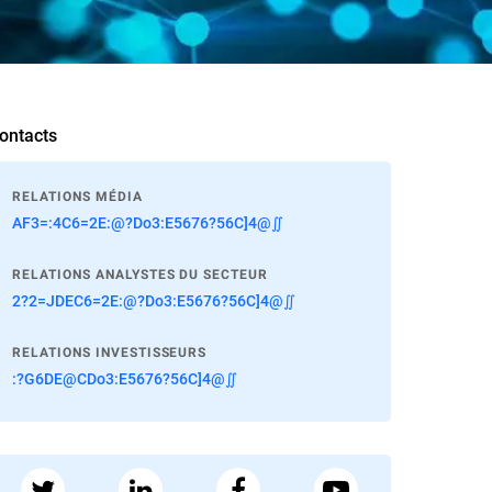
ontacts
RELATIONS MÉDIA
AF3=:4C6=2E:@?Do3:E5676?56C]4@∬
RELATIONS ANALYSTES DU SECTEUR
2?2=JDEC6=2E:@?Do3:E5676?56C]4@∬
RELATIONS INVESTISSEURS
:?G6DE@CDo3:E5676?56C]4@∬