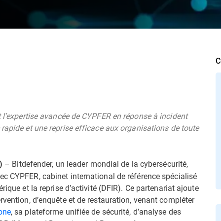
C
et l’expertise avancée de CYPFER en réponse à incident
rapide et une reprise efficace aux organisations de toute
– Bitdefender, un leader mondial de la cybersécurité,
)
ec CYPFER, cabinet international de référence spécialisé
ique et la reprise d’activité (DFIR). Ce partenariat ajoute
rvention, d’enquête et de restauration, venant compléter
one
, sa plateforme unifiée de sécurité, d’analyse des