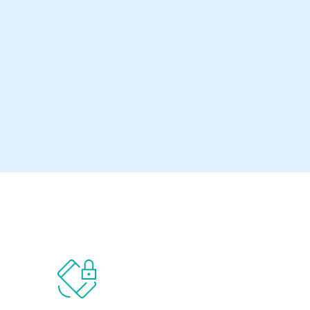
con el 33.° premio VBSpam+ consecut
de mayor nivel del programa”.
Ionuț Răileanu VBSpam Test Lead - 