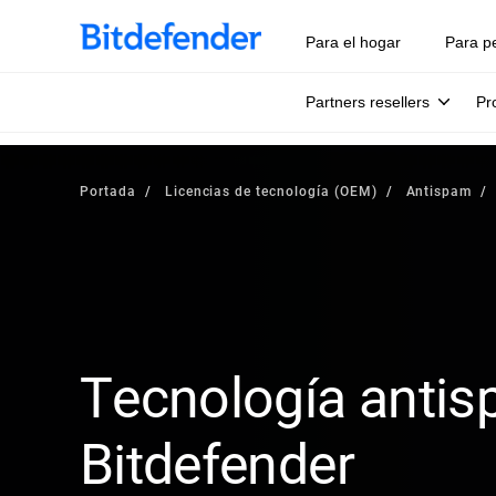
Para el hogar
Para p
Partners resellers
Pr
Portada
Licencias de tecnología (OEM)
Antispam
Tecnología anti
Bitdefender