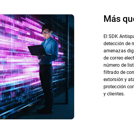
Más qu
El SDK Antisp
detección de m
amenazas digit
de correo elec
número de list
filtrado de co
extorsión y a
protección com
y clientes.