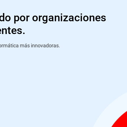
do por organizaciones
entes.
formática más innovadoras.
el programa de pruebas
inicios en 2009 y ha
ublicadas en las que ha
bas de VBSpam de
ó el primer puesto por
milar a la que obtuvo en
r rendimiento en la
 rendimiento prosigue