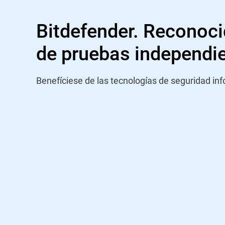
Bitdefender. Reconoci
de pruebas independi
Benefíciese de las tecnologías de seguridad in
“Bitdefender lleva participando en 
VBSpam de Virus Bulletin desde sus 
logrado superar todas las pruebas p
participado. En el informe de prue
diciembre de 2022, Bitdefender ocup
su puntuación final (una posición si
la prueba anterior) y ofreció el mejo
categoría de phishing. Su excelente