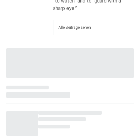
“to watch” and to “guard with a
sharp eye.”
Alle Beiträge sehen