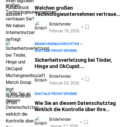
Welchen großen
Technologieunternehmen vertrauen
Sie? Wir haben Internetnutzer
Bitdefender
gefragt
Februar 18, 2026
BRANCHENNACHRICHTEN
DIGITALE PRIVATSPHÄRE
Sicherheitsverletzung bei Tinder,
Hinge und OkCupid:
Muttergesellschaft Match Group
Bitdefender
legt Nutzerdaten offen
Februar 03, 2026
DIGITALE PRIVATSPHÄRE
Wie Sie an diesem Datenschutztag
wirklich die Kontrolle über Ihre
Privatsphäre übernehmen können
Bitdefender
Januar 27, 2026