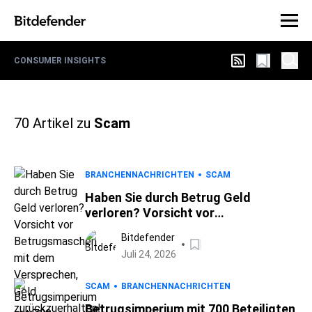
CONSUMER INSIGHTS
70
Artikel zu
Scam
BRANCHENNACHRICHTEN
SCAM
Haben Sie durch Betrug Geld
verloren? Vorsicht vor
Betrugsmaschen mit dem
Bitdefender
Versprechen, Geld
Juli 24, 2026
zurückzuerhalten!
SCAM
BRANCHENNACHRICHTEN
Betrugsimperium mit 700 Beteiligten