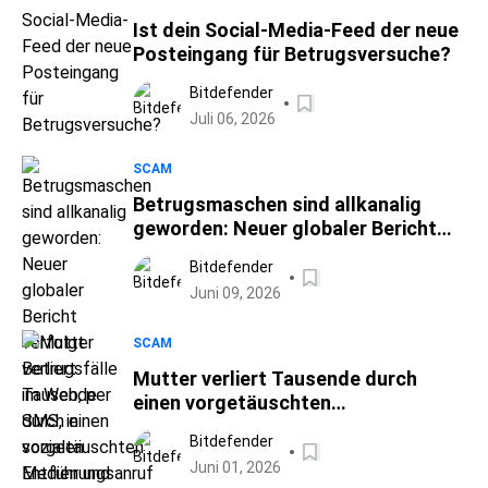
Ist dein Social-Media-Feed der neue
Posteingang für Betrugsversuche?
Bitdefender
Juli 06, 2026
SCAM
Betrugsmaschen sind allkanalig
geworden: Neuer globaler Bericht
verfolgt Betrugsfälle im Web, per
Bitdefender
SMS, in sozialen Medien und per
Juni 09, 2026
Telefon
SCAM
Mutter verliert Tausende durch
einen vorgetäuschten
Entführungsanruf
Bitdefender
Juni 01, 2026