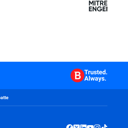
Trusted.
Always.
atte