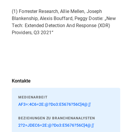
(1) Forrester Research, Allie Mellen, Joseph
Blankenship, Alexis Bouffard, Peggy Dostie: „New
Tech: Extended Detection And Response (XDR)
Providers, Q3 2021“
Kontakte
MEDIENARBEIT
AF3=:4C6=2E:@?Do3:E5676?56C]4@∬
BEZIEHUNGEN ZU BRANCHENANALYSTEN
2?2=JDEC6=2E:@?Do3:E5676?56C]4@∬