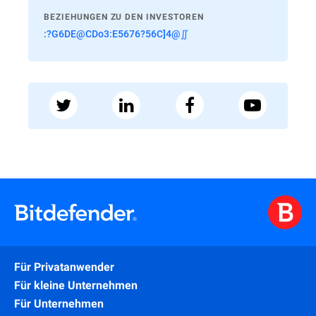
BEZIEHUNGEN ZU DEN INVESTOREN
:?G6DE@CDo3:E5676?56C]4@∬
Für Privatanwender
Für kleine Unternehmen
Für Unternehmen