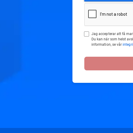
Jag accepterar att få ma
Du kan när som helst av
information, se vår
integr