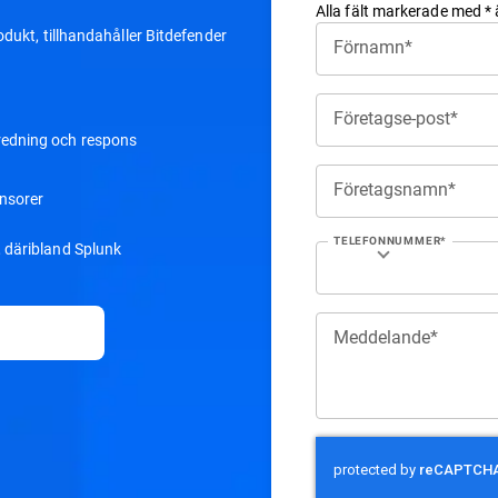
Alla fält markerade med * 
dukt, tillhandahåller Bitdefender
Förnamn*
Företagse-post*
redning och respons
Företagsnamn*
ensorer
TELEFONNUMMER*
, däribland Splunk
Meddelande*