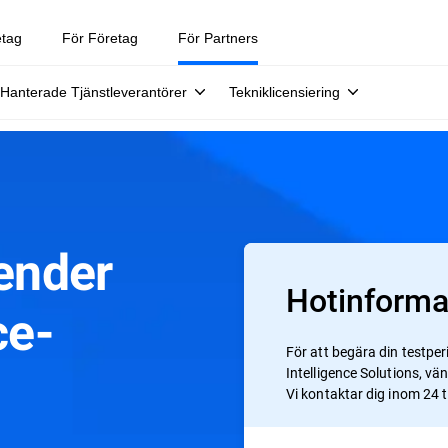
etag
För Företag
För Partners
Hanterade Tjänstleverantörer
Tekniklicensiering
fender
Hotinformat
ce-
För att begära din testper
Intelligence Solutions, vänl
Vi kontaktar dig inom 24 