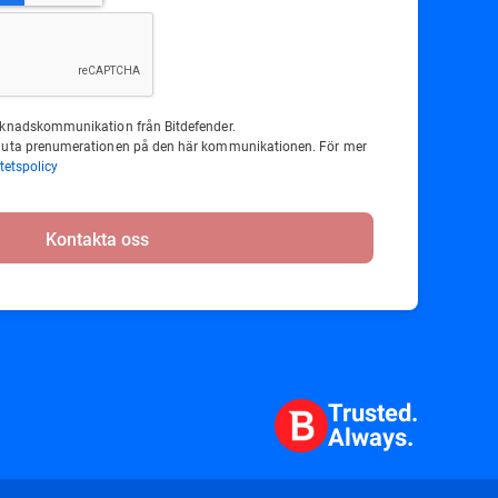
rknadskommunikation från Bitdefender.
sluta prenumerationen på den här kommunikationen. För mer
itetspolicy
Kontakta oss
Trusted.
Always.