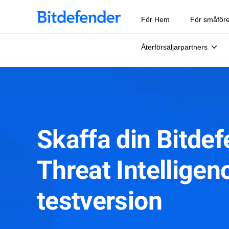
För Hem
För småför
Återförsäljarpartners
Skaffa din Bitde
Threat Intelligen
testversion