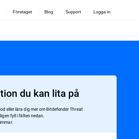
Företaget
Blog
Support
Logga in
ion du kan lita på
iod eller lära dig mer om Bitdefender Threat
igen fyll i fälten nedan.
timmar.