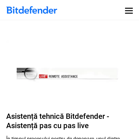
Asistență tehnică Bitdefender -
Asistență pas cu pas live
În timpul procesului nostru de depanare, unul dintre