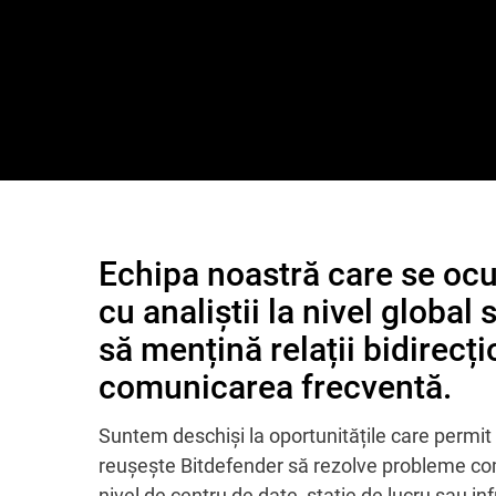
Echipa noastră care se ocup
cu analiștii la nivel global
să mențină relații bidirecți
comunicarea frecventă.
Suntem deschiși la oportunitățile care permit 
reușește Bitdefender să rezolve probleme co
nivel de centru de date, stație de lucru sau inf