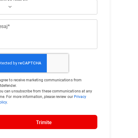
saj*
 agree to receive marketing communications from
itdefender.
ou can unsubscribe from these communications at any
ime. For more information, please review our
Privacy
olicy
.
Trimite