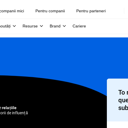
companii mici
Pentru companii
Pentru parteneri
noutăți
Resurse
Brand
Cariere
To 
que
sub
de
relațiile
orii de influență