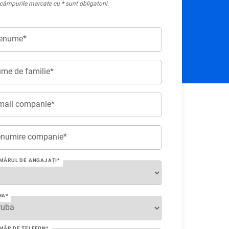
câmpurile marcate cu * sunt obligatorii.
enume*
me de familie*
mail companie*
numire companie*
MĂRUL DE ANGAJAȚI*
RA*
MĂR DE TELEFON*