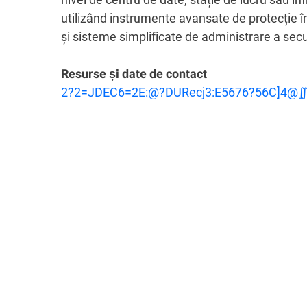
utilizând instrumente avansate de protecție î
și sisteme simplificate de administrare a secur
Resurse și date de contact
2?2=JDEC6=2E:@?DURecj3:E5676?56C]4@