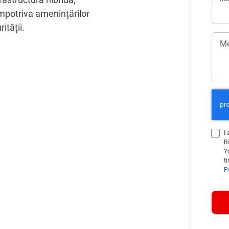
mpotriva amenințărilor
ității.
Me
∬
I
B
Y
t
P