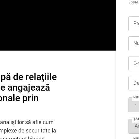
Toate 
Pr
Nu
E-
ă de relațiile
De
 se angajează
onale prin
NU
ȚA
analiștilor să afle cum
mplexe de securitate la
rastructură hibridă,
NU