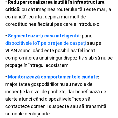
•
Redu personalizarea inutilă în infrastructura
critică:
cu cât imaginea routerului tău este mai „la
comandă”, cu atât depinzi mai mult de
corectitudinea fiecărui pas care a introdus-o
•
Segmentează-ți casa inteligentă
:
pune
dispozitivele IoT pe o rețea de oaspeți
sau pe
VLAN atunci când este posibil, astfel încât
compromiterea unui singur dispozitiv slab să nu se
propage în întregul ecosistem
•
Monitorizează comportamentele ciudate
:
majoritatea gospodăriilor nu au nevoie de
inspecție la nivel de pachete, dar beneficiază de
alerte atunci când dispozitivele încep să
contacteze domenii suspecte sau să transmită
semnale neobișnuite