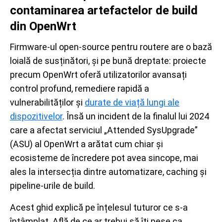
contaminarea artefactelor de build
din OpenWrt
Firmware-ul open-source pentru routere are o bază
loială de susținători, și pe bună dreptate: proiecte
precum OpenWrt oferă utilizatorilor avansați
control profund, remediere rapidă a
vulnerabilităților și
durate de viață lungi ale
dispozitivelor
. Însă un incident de la finalul lui 2024
care a afectat serviciul „Attended SysUpgrade”
(ASU) al OpenWrt a arătat cum chiar și
ecosisteme de încredere pot avea sincope, mai
ales la intersecția dintre automatizare, caching și
pipeline-urile de build.
Acest ghid explică pe înțelesul tuturor ce s-a
întâmplat. Află de ce ar trebui să îți pese ca