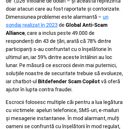
de 1,026 trilioane de dolari – și aceasta reprezintă
doar atacuri care au fost raportate și contorizate.
Dimensiunea problemei este alarmantă –
un
sondaj realizat în 2023
de
Global Anti-Scam
Alliance
, care a inclus peste 49.000 de
respondenți din 43 de țări, arată că 78% dintre
participanți s-au confruntat cu o înșelătorie în
ultimul an, iar 59% dintre aceste întâlniri au loc
lunar. Pe măsură ce escrocii devin mai puternici,
soluțiile noastre de securitate trebuie să evolueze,
iar chatbot-ul
Bitdefender Scam Copilot
vă oferă
ajutor în lupta contra fraudei.
Escrocii folosesc multiple căi pentru a lua legătura
cu victimele: apeluri telefonice, SMS-uri, e-mailuri
și mesagerie instantanee. În mod alarmant, mulți
oameni se confruntă cu înșelătorii în mod regulat,