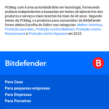
PCMag.com é uma autoridade líder em tecnologia, fornecendo
análises independentes e baseadas em testes de laboratório dos
produtos e serviços mais recentes há mais de 40 anos. Segundo
testes da PCMag, os produtos para consumidor da Bitdefender
foram eleitos Escolha do Editor nas categorias
Melhor Antivírus
,
Proteção para Mac
,
Proteção contra Malware
,
Proteção contra
Ransomware
e
Proteção contra Spyware
em 2023.
Para Casa
Para pequenas empresas
Para Empresas
Para Parceiros