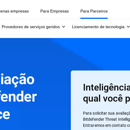
uenas empresas
Para Empresas
Para Parceiros
Provedores de serviços geridos
Licenciamento de tecnologia
liação
Inteligênc
fender
qual você p
ce
Para solicitar sua avalia
Bitdefender Threat Intell
Entraremos em contato c