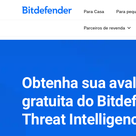
Para Casa
Para peq
Parceiros de revenda
Obtenha sua ava
gratuita do Bitde
Threat Intelligen