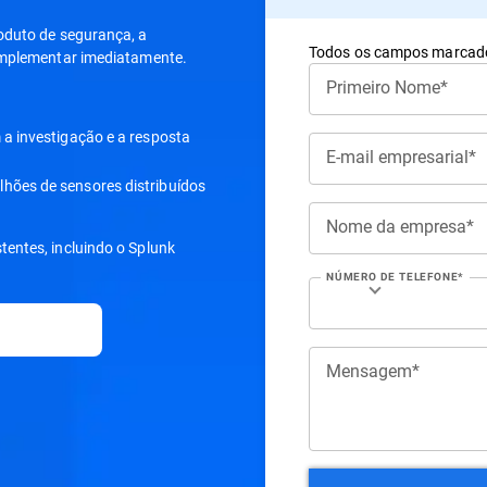
oduto de segurança, a
Todos os campos marcado
 implementar imediatamente.
Primeiro Nome*
a investigação e a resposta
E-mail empresarial*
ilhões de sensores distribuídos
Nome da empresa*
tentes, incluindo o Splunk
NÚMERO DE TELEFONE*
Mensagem*