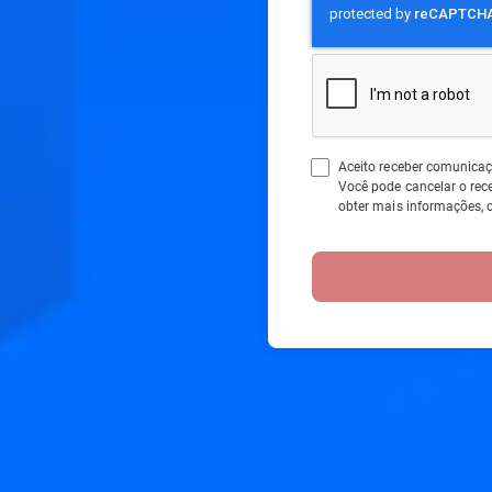
Aceito receber comunicaç
Você pode cancelar o re
obter mais informações, 