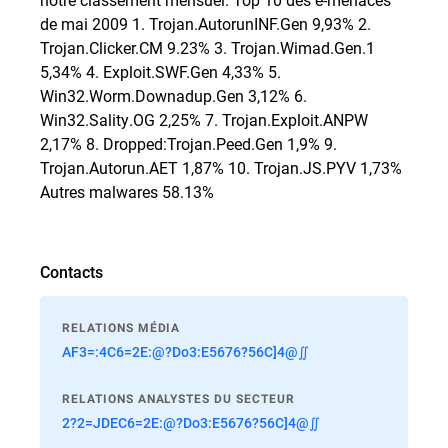
de mai 2009 1. Trojan.AutorunINF.Gen 9,93% 2.
Trojan.Clicker.CM 9.23% 3. Trojan.Wimad.Gen.1
5,34% 4. Exploit.SWF.Gen 4,33% 5.
Win32.Worm.Downadup.Gen 3,12% 6.
Win32.Sality.OG 2,25% 7. Trojan.Exploit.ANPW
2,17% 8. Dropped:Trojan.Peed.Gen 1,9% 9.
Trojan.Autorun.AET 1,87% 10. Trojan.JS.PYV 1,73%
Autres malwares 58.13%
Contacts
RELATIONS MÉDIA
AF3=:4C6=2E:@?Do3:E5676?56C]4@∬
RELATIONS ANALYSTES DU SECTEUR
2?2=JDEC6=2E:@?Do3:E5676?56C]4@∬