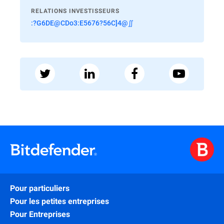
RELATIONS INVESTISSEURS
:?G6DE@CDo3:E5676?56C]4@∬
Pour particuliers
Pour les petites entreprises
Pour Entreprises