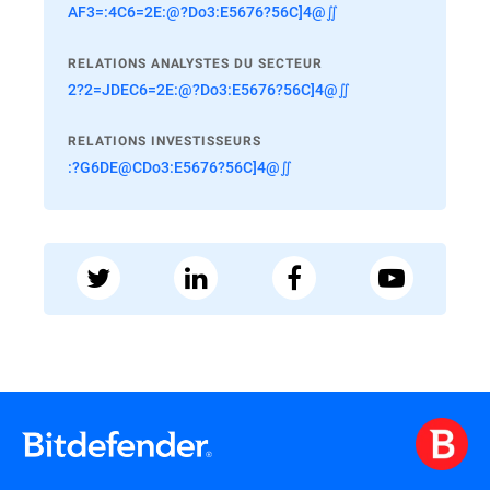
AF3=:4C6=2E:@?Do3:E5676?56C]4@∬
RELATIONS ANALYSTES DU SECTEUR
2?2=JDEC6=2E:@?Do3:E5676?56C]4@∬
RELATIONS INVESTISSEURS
:?G6DE@CDo3:E5676?56C]4@∬