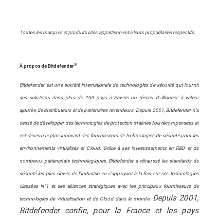
Toutes les marques et produits cités appartiennent à leurs propriétaires respectifs.
®
À propos de Bitdefender
Bitdefender est une société internationale de technologies de sécurité qui fournit
ses solutions dans plus de 100 pays à travers un réseau d'alliances à valeur
ajoutée, de distributeurs et de partenaires revendeurs. Depuis 2001, Bitdefender n’a
cessé de développer des technologies de protection maintes fois récompensées et
est devenu le plus innovant des fournisseurs de technologies de sécurité pour les
environnements virtualisés et Cloud. Grâce à ses investissements en R&D et de
nombreux partenariats technologiques, Bitdefender a réhaussé les standards de
sécurité les plus élevés de l’industrie en s’appuyant à la fois sur ses technologies
classées N°1 et ses alliances stratégiques avec les principaux fournisseurs de
Depuis 2001,
technologies de virtualisation et de Cloud dans le monde.
Bitdefender confie, pour la France et les pays