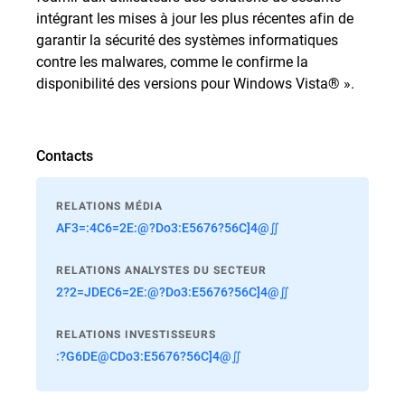
intégrant les mises à jour les plus récentes afin de
garantir la sécurité des systèmes informatiques
contre les malwares, comme le confirme la
disponibilité des versions pour Windows Vista® ».
Contacts
RELATIONS MÉDIA
AF3=:4C6=2E:@?Do3:E5676?56C]4@∬
RELATIONS ANALYSTES DU SECTEUR
2?2=JDEC6=2E:@?Do3:E5676?56C]4@∬
RELATIONS INVESTISSEURS
:?G6DE@CDo3:E5676?56C]4@∬