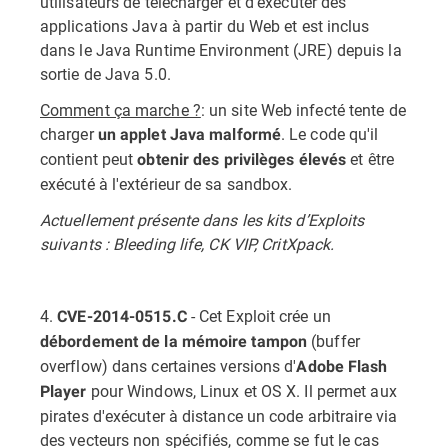
utilisateurs de télécharger et d'exécuter des
applications Java à partir du Web et est inclus
dans le Java Runtime Environment (JRE) depuis la
sortie de Java 5.0.
Comment ça marche ?
: un site Web infecté tente de
charger
. Le code qu'il
un applet Java malformé
contient peut
et être
obtenir des privilèges élevés
exécuté à l'extérieur de sa sandbox.
Actuellement présente dans les kits d’Exploits
suivants : Bleeding life, CK VIP, CritXpack.
4.
- Cet Exploit crée un
CVE-2014-0515.C
(buffer
débordement de la mémoire tampon
overflow) dans certaines versions d'
Adobe Flash
pour Windows, Linux et OS X. Il permet aux
Player
pirates d'exécuter à distance un code arbitraire via
des vecteurs non spécifiés, comme se fut le cas