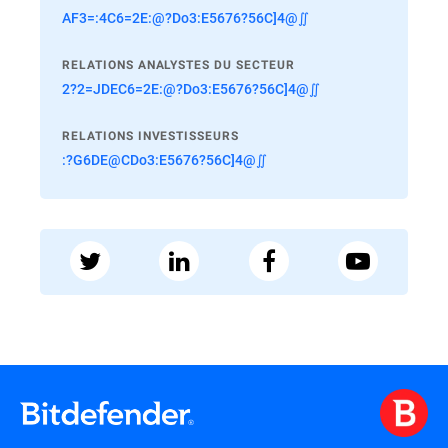
AF3=:4C6=2E:@?Do3:E5676?56C]4@∬
RELATIONS ANALYSTES DU SECTEUR
2?2=JDEC6=2E:@?Do3:E5676?56C]4@∬
RELATIONS INVESTISSEURS
:?G6DE@CDo3:E5676?56C]4@∬