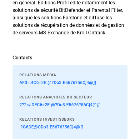
en général. Editions Profil édite notamment les
solutions de sécurité BitDefender et Parental Filter,
ainsi que les solutions Farstone et diffuse les
solutions de récupération de données et de gestion
de serveurs MS Exchange de Kroll-Ontrack.
Contacts
RELATIONS MÉDIA
AF3=:4C6=2E:@?Do3:E5676?56C]4@∬
RELATIONS ANALYSTES DU SECTEUR
2?2=JDEC6=2E:@?Do3:E5676?56C]4@∬
RELATIONS INVESTISSEURS
:?G6DE@CDo3:E5676?56C]4@∬