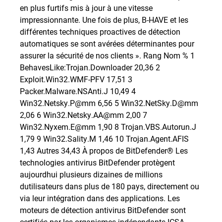
en plus furtifs mis à jour à une vitesse
impressionnante. Une fois de plus, B-HAVE et les
différentes techniques proactives de détection
automatiques se sont avérées déterminantes pour
assurer la sécurité de nos clients ». Rang Nom % 1
BehavesLike:Trojan.Downloader 20,36 2
Exploit.Win32.WMF-PFV 17,51 3
Packer.Malware.NSAnti.J 10,49 4
Win32.Netsky.P@mm 6,56 5 Win32.NetSky.D@mm
2,06 6 Win32.Netsky.AA@mm 2,00 7
Win32.Nyxem.E@mm 1,90 8 Trojan.VBS.Autorun.J
1,79 9 Win32.Sality.M 1,46 10 Trojan.Agent.AFIS
1,43 Autres 34,43 À propos de BitDefender® Les
technologies antivirus BitDefender protègent
aujourdhui plusieurs dizaines de millions
dutilisateurs dans plus de 180 pays, directement ou
via leur intégration dans des applications. Les
moteurs de détection antivirus BitDefender sont
certifiés par les organismes indépendants ICSA