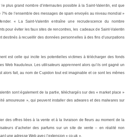
le plus grand nombre d’internautes possible à la Saint-Valentin, est que
ue 7% de l’ensemble des messages de spam envoyés au niveau mondial »
defender. « La Saint-Valentin entraîne une recrudescence du nombre
ts pour éviter les faux sites de rencontres, les cadeaux de Saint-Valentin
sont destinés à recueillir des données personnelles à des fins d’usurpations
nt est celle qui incite les potentielles victimes à télécharger des fonds
ites Web frauduleux. Les utilisateurs apprennent alors qu’ils ont gagné un
st alors fait, au nom de Cupidon tout est imaginable et ce sont les mêmes
alentin sont également de la partie, téléchargés sur des « market place »
lité amoureuse », qui peuvent installer des adwares et des malwares sur
er des offres liées à la vente et à la livraison de fleurs au moment de la
isateurs d’acheter des parfums sur un site de vente – en réalité non
isant une adresse Web avec l’extension « co.uk ».