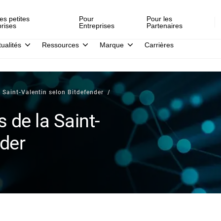
es petites
Pour
Pour les
prises
Entreprises
Partenaires
tualités
Ressources
Marque
Carrières
 Saint-Valentin selon Bitdefender
 de la Saint-
nder