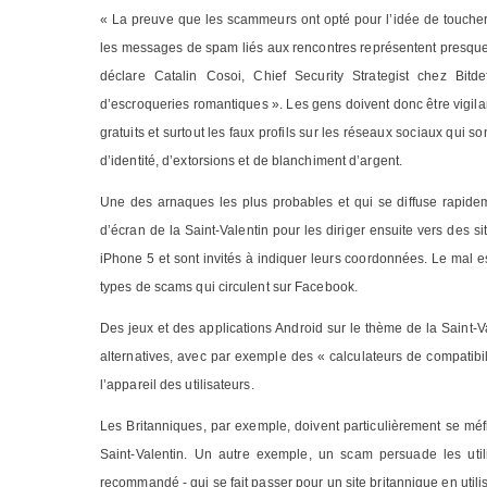
« La preuve que les scammeurs ont opté pour l’idée de toucher 
les messages de spam liés aux rencontres représentent presq
déclare Catalin Cosoi, Chief Security Strategist chez Bit
d’escroqueries romantiques ». Les gens doivent donc être vigilan
gratuits et surtout les faux profils sur les réseaux sociaux qui 
d’identité, d’extorsions et de blanchiment d’argent.
Une des arnaques les plus probables et qui se diffuse rapideme
d’écran de la Saint-Valentin pour les diriger ensuite vers des s
iPhone 5 et sont invités à indiquer leurs coordonnées. Le mal e
types de scams qui circulent sur Facebook.
Des jeux et des applications Android sur le thème de la Saint-V
alternatives, avec par exemple des « calculateurs de compatibi
l’appareil des utilisateurs.
Les Britanniques, par exemple, doivent particulièrement se méfi
Saint-Valentin. Un autre exemple, un scam persuade les util
recommandé - qui se fait passer pour un site britannique en util