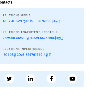
ontacts
RELATIONS MÉDIA
AF3=:4C6=2E:@?Do3:E5676?56C]4@∬
RELATIONS ANALYSTES DU SECTEUR
2?2=JDEC6=2E:@?Do3:E5676?56C]4@∬
RELATIONS INVESTISSEURS
:?G6DE@CDo3:E5676?56C]4@∬