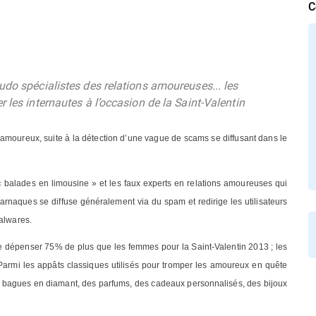
C
udo spécialistes des relations amoureuses... les
 les internautes à l’occasion de la Saint-Valentin
 amoureux, suite à la détection d’une vague de scams se diffusant dans le
 balades en limousine » et les faux experts en relations amoureuses qui
’arnaques se diffuse généralement via du spam et redirige les utilisateurs
malwares.
e dépenser 75% de plus que les femmes pour la Saint-Valentin 2013 ; les
Parmi les appâts classiques utilisés pour tromper les amoureux en quête
ses bagues en diamant, des parfums, des cadeaux personnalisés, des bijoux