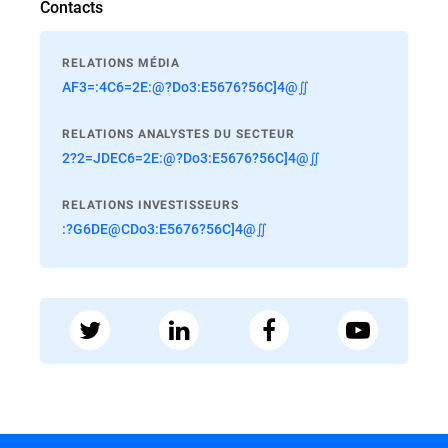
Contacts
RELATIONS MÉDIA
AF3=:4C6=2E:@?Do3:E5676?56C]4@∬
RELATIONS ANALYSTES DU SECTEUR
2?2=JDEC6=2E:@?Do3:E5676?56C]4@∬
RELATIONS INVESTISSEURS
:?G6DE@CDo3:E5676?56C]4@∬