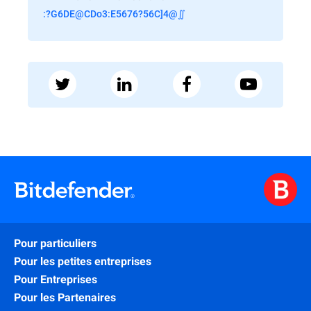
:?G6DE@CDo3:E5676?56C]4@∬
Pour particuliers
Pour les petites entreprises
Pour Entreprises
Pour les Partenaires