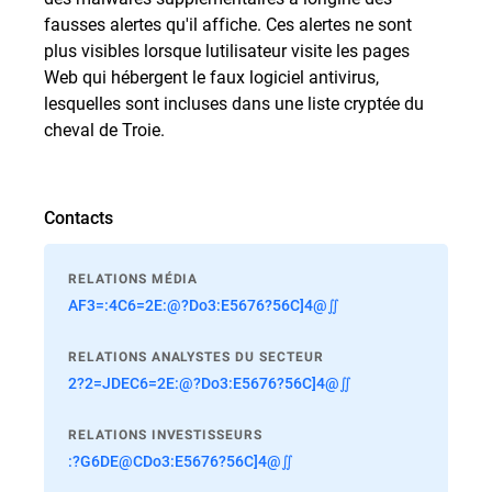
fausses alertes qu'il affiche. Ces alertes ne sont
plus visibles lorsque lutilisateur visite les pages
Web qui hébergent le faux logiciel antivirus,
lesquelles sont incluses dans une liste cryptée du
cheval de Troie.
Contacts
RELATIONS MÉDIA
AF3=:4C6=2E:@?Do3:E5676?56C]4@∬
RELATIONS ANALYSTES DU SECTEUR
2?2=JDEC6=2E:@?Do3:E5676?56C]4@∬
RELATIONS INVESTISSEURS
:?G6DE@CDo3:E5676?56C]4@∬