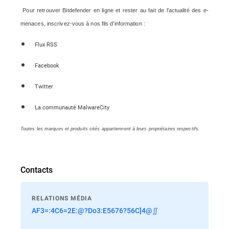
Pour retrouver Bitdefender en ligne et rester au fait de l’actualité des e-
menaces, inscrivez-vous à nos fils d’information :
Flux RSS
Facebook
Twitter
La communauté MalwareCity
Toutes les marques et produits cités appartiennent à leurs propriétaires respectifs.
Contacts
RELATIONS MÉDIA
AF3=:4C6=2E:@?Do3:E5676?56C]4@∬