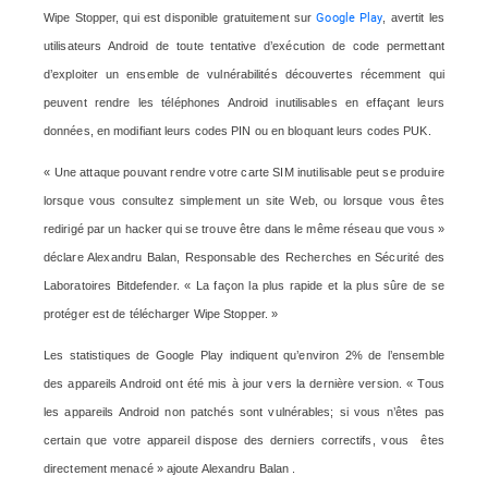
Google Play
Wipe Stopper, qui est disponible gratuitement sur
, avertit les
utilisateurs Android de toute tentative d’exécution de code permettant
d’exploiter un ensemble de vulnérabilités découvertes récemment qui
peuvent rendre les téléphones Android inutilisables en effaçant leurs
données, en modifiant leurs codes PIN ou en bloquant leurs codes PUK.
« Une attaque pouvant rendre votre carte SIM inutilisable peut se produire
lorsque vous consultez simplement un site Web, ou lorsque vous êtes
redirigé par un hacker qui se trouve être dans le même réseau que vous »
déclare Alexandru Balan, Responsable des Recherches en Sécurité des
Laboratoires Bitdefender. « La façon la plus rapide et la plus sûre de se
protéger est de télécharger Wipe Stopper. »
Les statistiques de Google Play indiquent qu’environ 2% de l’ensemble
des appareils Android ont été mis à jour vers la dernière version. « Tous
les appareils Android non patchés sont vulnérables; si vous n’êtes pas
certain que votre appareil dispose des derniers correctifs, vous êtes
directement menacé » ajoute Alexandru Balan .