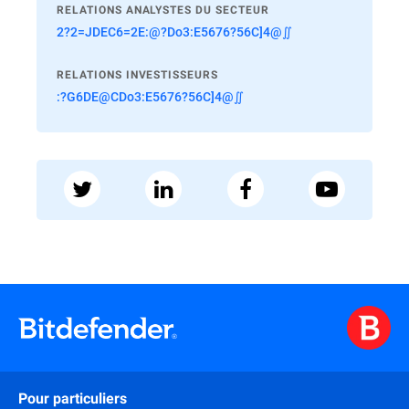
RELATIONS ANALYSTES DU SECTEUR
2?2=JDEC6=2E:@?Do3:E5676?56C]4@∬
RELATIONS INVESTISSEURS
:?G6DE@CDo3:E5676?56C]4@∬
Pour particuliers