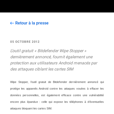
Retour à la presse
05 OCTOBRE 2012
L’outil gratuit « Bitdefender Wipe Stopper »
dernièrement annoncé, fournit également une
protection aux utilisateurs Android menacés par
des attaques ciblant les cartes SIM
Wipe Stopper, l’outil gratuit de Bitdefender dernièrement annoncé qui
protège les appareils Android contre les attaques vouées à effacer les
données personnelles, est également efficace contre une vulnérabilité
encore plus épandue : celle qui expose les téléphones à d’éventuelles
attaques bloquant les cartes SIM.