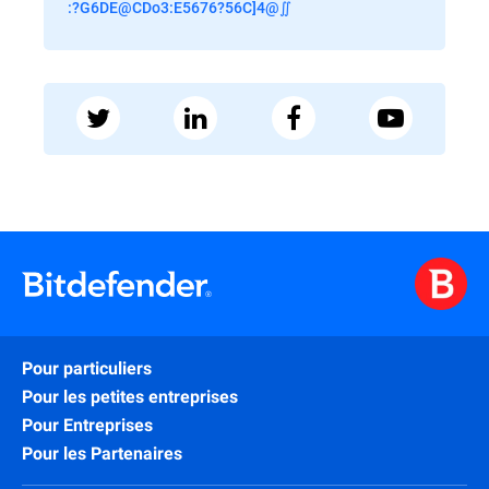
:?G6DE@CDo3:E5676?56C]4@∬
Pour particuliers
Pour les petites entreprises
Pour Entreprises
Pour les Partenaires