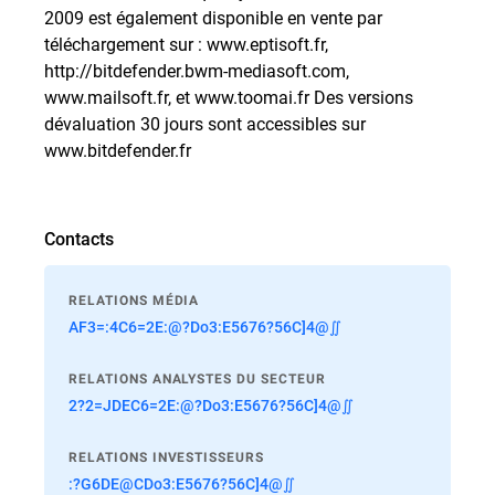
2009 est également disponible en vente par
téléchargement sur : www.eptisoft.fr,
http://bitdefender.bwm-mediasoft.com,
www.mailsoft.fr, et www.toomai.fr Des versions
dévaluation 30 jours sont accessibles sur
www.bitdefender.fr
Contacts
RELATIONS MÉDIA
AF3=:4C6=2E:@?Do3:E5676?56C]4@∬
RELATIONS ANALYSTES DU SECTEUR
2?2=JDEC6=2E:@?Do3:E5676?56C]4@∬
RELATIONS INVESTISSEURS
:?G6DE@CDo3:E5676?56C]4@∬