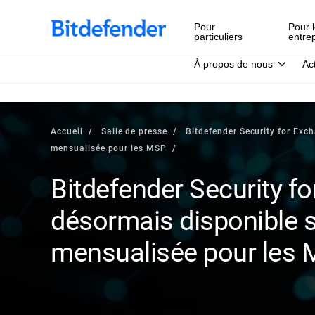
Pour
Pour l
particuliers
entre
À propos de nous
Ac
Accueil
Salle de presse
Bitdefender Security for Exc
mensualisée pour les MSP
Bitdefender Security f
désormais disponible 
mensualisée pour les