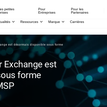
es petites
Pour
Pour les
prises
Entreprises
Partenaires
tualités
Ressources
Marque
Carrières
hange est désormais disponible sous forme
or Exchange est
sous forme
 MSP