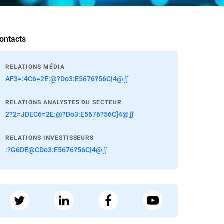
ontacts
RELATIONS MÉDIA
AF3=:4C6=2E:@?Do3:E5676?56C]4@∬
RELATIONS ANALYSTES DU SECTEUR
2?2=JDEC6=2E:@?Do3:E5676?56C]4@∬
RELATIONS INVESTISSEURS
:?G6DE@CDo3:E5676?56C]4@∬