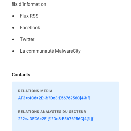
fils d’information :
Flux RSS
Facebook
Twitter
La communauté MalwareCity
Contacts
RELATIONS MÉDIA
AF3=:4C6=2E:@?Do3:E5676?56C]4@∬
RELATIONS ANALYSTES DU SECTEUR
2?2=JDEC6=2E:@?Do3:E5676?56C]4@∬