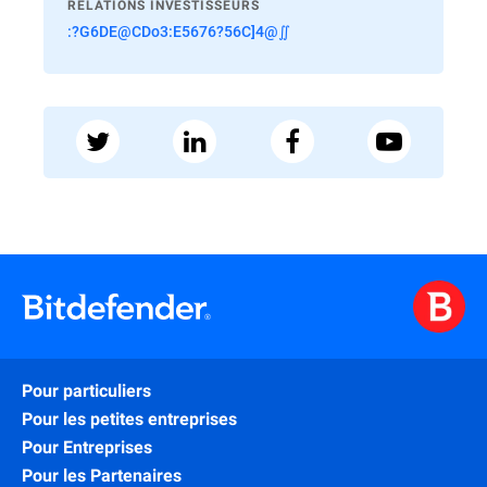
RELATIONS INVESTISSEURS
:?G6DE@CDo3:E5676?56C]4@∬
Pour particuliers
Pour les petites entreprises
Pour Entreprises
Pour les Partenaires