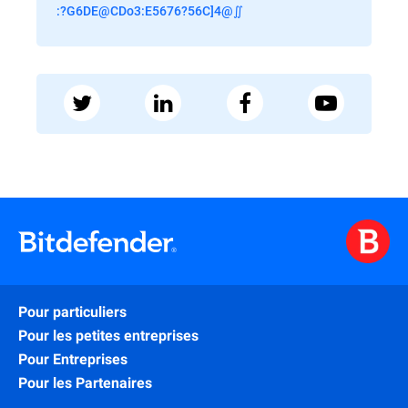
:?G6DE@CDo3:E5676?56C]4@∬
Pour particuliers
Pour les petites entreprises
Pour Entreprises
Pour les Partenaires