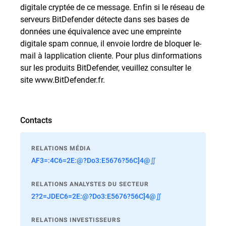
digitale cryptée de ce message. Enfin si le réseau de
serveurs BitDefender détecte dans ses bases de
données une équivalence avec une empreinte
digitale spam connue, il envoie lordre de bloquer le-
mail à lapplication cliente. Pour plus dinformations
sur les produits BitDefender, veuillez consulter le
site www.BitDefender.fr.
Contacts
RELATIONS MÉDIA
AF3=:4C6=2E:@?Do3:E5676?56C]4@∬
RELATIONS ANALYSTES DU SECTEUR
2?2=JDEC6=2E:@?Do3:E5676?56C]4@∬
RELATIONS INVESTISSEURS