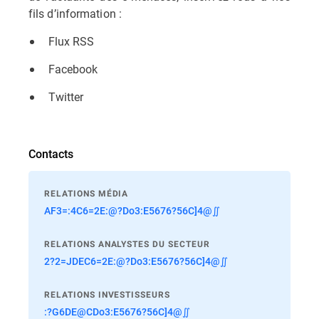
fils d’information :
Flux RSS
Facebook
Twitter
Contacts
RELATIONS MÉDIA
AF3=:4C6=2E:@?Do3:E5676?56C]4@∬
RELATIONS ANALYSTES DU SECTEUR
2?2=JDEC6=2E:@?Do3:E5676?56C]4@∬
RELATIONS INVESTISSEURS
:?G6DE@CDo3:E5676?56C]4@∬