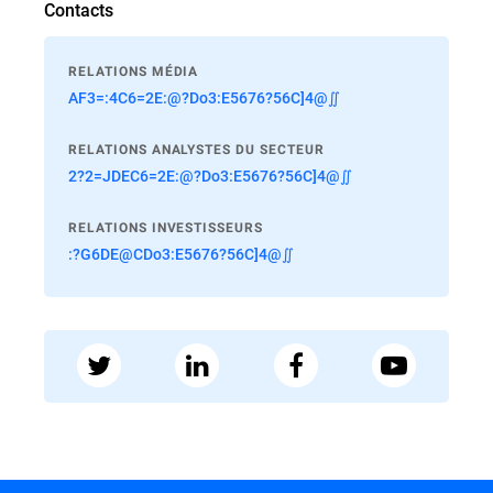
Contacts
RELATIONS MÉDIA
AF3=:4C6=2E:@?Do3:E5676?56C]4@∬
RELATIONS ANALYSTES DU SECTEUR
2?2=JDEC6=2E:@?Do3:E5676?56C]4@∬
RELATIONS INVESTISSEURS
:?G6DE@CDo3:E5676?56C]4@∬