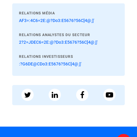
RELATIONS MÉDIA
AF3=:4C6=2E:@?Do3:E5676?56C]4@∬
RELATIONS ANALYSTES DU SECTEUR
2?2=JDEC6=2E:@?Do3:E5676?56C]4@∬
RELATIONS INVESTISSEURS
:?G6DE@CDo3:E5676?56C]4@∬