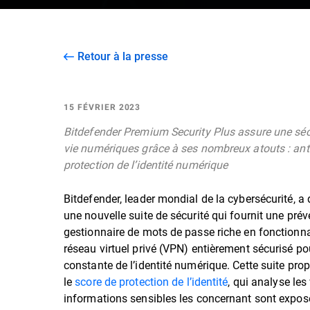
Retour à la presse
15 FÉVRIER 2023
Bitdefender Premium Security Plus assure une sécu
vie numériques grâce à ses nombreux atouts : ant
protection de l’identité numérique
Bitdefender, leader mondial de la cybersécurité, a
une nouvelle suite de sécurité qui fournit une pr
gestionnaire de mots de passe riche en fonctionnal
réseau virtuel privé (VPN) entièrement sécurisé pou
constante de l’identité numérique. Cette suite p
le
score de protection de l’identité
, qui analyse le
informations sensibles les concernant sont exposée