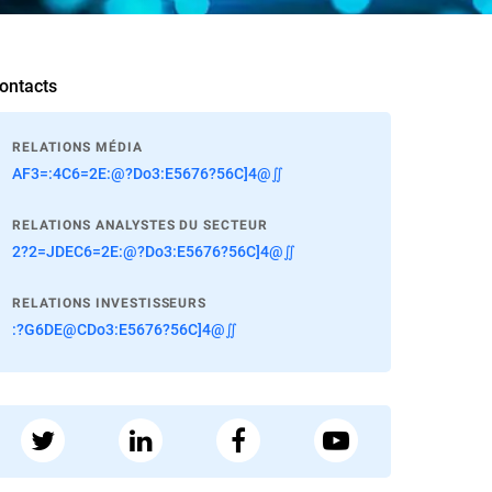
ontacts
RELATIONS MÉDIA
AF3=:4C6=2E:@?Do3:E5676?56C]4@∬
RELATIONS ANALYSTES DU SECTEUR
2?2=JDEC6=2E:@?Do3:E5676?56C]4@∬
RELATIONS INVESTISSEURS
:?G6DE@CDo3:E5676?56C]4@∬