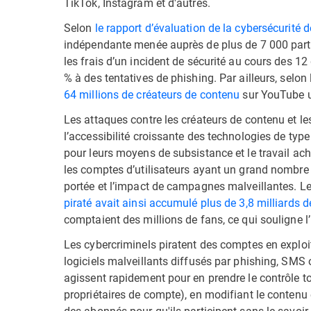
TikTok, Instagram et d'autres.
Selon
le rapport d’évaluation de la cybersécurité d
indépendante menée auprès de plus de 7 000 particu
les frais d’un incident de sécurité au cours des 12
% à des tentatives de phishing. Par ailleurs, selon
64 millions de créateurs de contenu
sur YouTube 
Les attaques contre les créateurs de contenu et l
l’accessibilité croissante des technologies de ty
pour leurs moyens de subsistance et le travail acha
les comptes d’utilisateurs ayant un grand nombre de
portée et l’impact de campagnes malveillantes. L
piraté avait ainsi accumulé plus de 3,8 milliards 
comptaient des millions de fans, ce qui souligne 
Les cybercriminels piratent des comptes en exploi
logiciels malveillants diffusés par phishing, SMS 
agissent rapidement pour en prendre le contrôle t
propriétaires de compte), en modifiant le contenu 
des abonnés pour qu'ils participent sans le savoir 