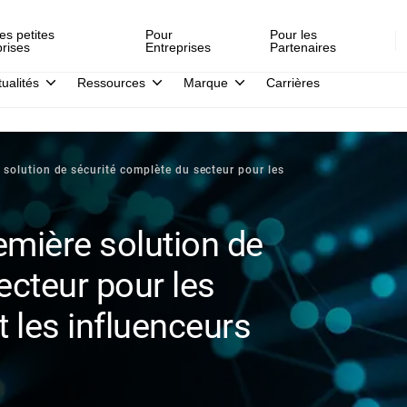
es petites
Pour
Pour les
prises
Entreprises
Partenaires
tualités
Ressources
Marque
Carrières
 solution de sécurité complète du secteur pour les
emière solution de
ecteur pour les
 les influenceurs