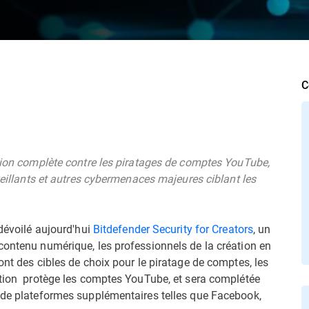
C
ction complète contre les piratages de comptes YouTube,
lveillants et autres cybermenaces majeures ciblant les
 dévoilé aujourd'hui
Bitdefender Security for Creators
, un
contenu numérique, les professionnels de la création en
ont des cibles de choix pour le piratage de comptes, les
ution protège les comptes YouTube, et sera complétée
e de plateformes supplémentaires telles que Facebook,