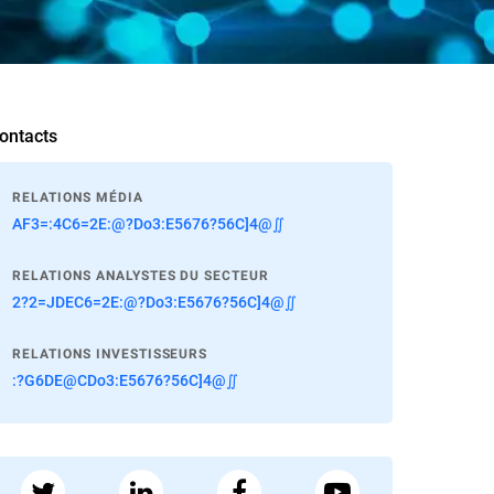
ontacts
RELATIONS MÉDIA
AF3=:4C6=2E:@?Do3:E5676?56C]4@∬
RELATIONS ANALYSTES DU SECTEUR
2?2=JDEC6=2E:@?Do3:E5676?56C]4@∬
RELATIONS INVESTISSEURS
:?G6DE@CDo3:E5676?56C]4@∬