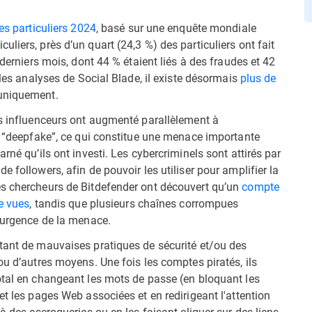
es particuliers 2024
, basé sur une enquête mondiale
liers, près d’un quart (24,3 %) des particuliers ont fait
 derniers mois, dont 44 % étaient liés à des fraudes et 42
 les analyses de Social Blade, il existe désormais
plus de
uniquement.
es influenceurs ont augmenté parallèlement à
pe “deepfake”, ce qui constitue une menace importante
rné qu’ils ont investi. Les cybercriminels sont attirés par
 followers, afin de pouvoir les utiliser pour amplifier la
es chercheurs de Bitdefender ont découvert qu’un
compte
de vues
, tandis que plusieurs chaînes corrompues
l’urgence de la menace.
tant de mauvaises pratiques de sécurité et/ou des
ou d’autres moyens. Une fois les comptes piratés, ils
otal en changeant les mots de passe (en bloquant les
et les pages Web associées et en redirigeant l'attention
à des escroqueries ou en les faisant cliquer sur des liens