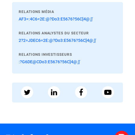
RELATIONS MÉDIA
AF3=:4C6=2E:@?Do3:E5676?56C]4@∬
RELATIONS ANALYSTES DU SECTEUR
2?2=JDEC6=2E:@?Do3:E5676?56C]4@∬
RELATIONS INVESTISSEURS
:?G6DE@CDo3:E5676?56C]4@∬