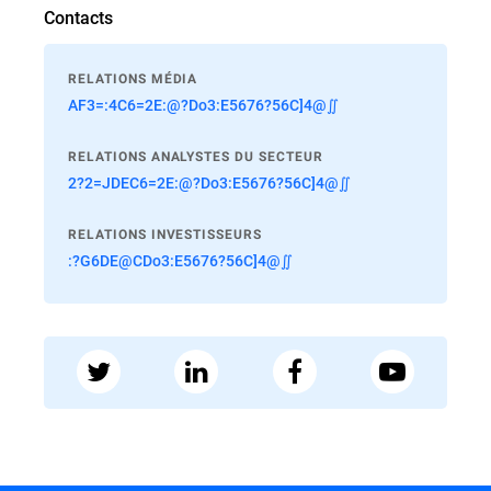
Contacts
RELATIONS MÉDIA
AF3=:4C6=2E:@?Do3:E5676?56C]4@∬
RELATIONS ANALYSTES DU SECTEUR
2?2=JDEC6=2E:@?Do3:E5676?56C]4@∬
RELATIONS INVESTISSEURS
:?G6DE@CDo3:E5676?56C]4@∬